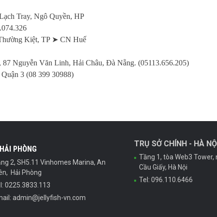
 Lạch Tray, Ngô Quyền, HP
1.074.326
 Thường Kiệt, TP ➤ CN Huế
 87 Nguyễn Văn Linh, Hải Châu, Đà Nẵng. (05113.656.205)
Quận 3 (08 399 30988)
TRỤ SỞ CHÍNH - HÀ NỘ
 HẢI PHÒNG
Tầng 1, tòa Web3 Tower, 
ng 2, SH5.11 Vinhomes Marina, An
Cầu Giấy, Hà Nội
ên, Hải Phòng
Tel: 096.110.6466
l: 0225.3833.113
ail: admin@jellyfish-vn.com