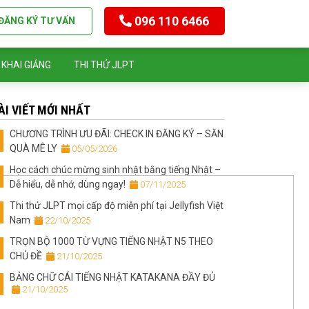
096 110 6466
ĐĂNG KÝ TƯ VẤN
 KHAI GIẢNG
THI THỬ JLPT
ÀI VIẾT MỚI NHẤT
CHƯƠNG TRÌNH ƯU ĐÃI: CHECK IN ĐĂNG KÝ – SĂN
QUÀ MÊ LY
 05/05/2026
Học cách chúc mừng sinh nhật bằng tiếng Nhật –
Dễ hiểu, dễ nhớ, dùng ngay!
 07/11/2025
Thi thử JLPT mọi cấp độ miễn phí tại Jellyfish Việt
Nam
 22/10/2025
TRỌN BỘ 1000 TỪ VỰNG TIẾNG NHẬT N5 THEO
CHỦ ĐỀ
 21/10/2025
BẢNG CHỮ CÁI TIẾNG NHẬT KATAKANA ĐẦY ĐỦ
 21/10/2025