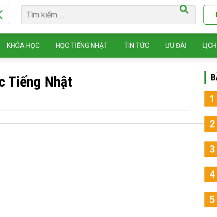
KHÓA HỌC
HỌC TIẾNG NHẬT
TIN TỨC
ƯU ĐÃI
LỊCH
B
c Tiếng Nhật