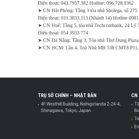
Điện thoại: 043.7957.382 Hotline: 096.728.9362
➤ CN Hải Phòng: Tầng 3 tòa nhà Sholega, số 275
Điện thoại: 031.3833.113 (Nhánh 14) Hotline 098
➤ CN Huế: Tầng 5, tòa nhà Techcombank, 24 Lý
Điện thoại: 054 3933 774
➤ CN Đà Nẵng: Tầng 3, Tòa nhà Thư Dung Plaza,
➤ CN HCM: Lầu 4, Toà Nhà MB 538 CMT8 P11, 
TRỤ SỞ CHÍNH – NHẬT BẢN
CN
4F Westhill Building, Nishigotanda 2-24-4,
Tầ
Shinagawa, Tokyo, Japan
Bi
Te
Em