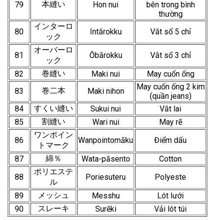
本縫い
79
Hon nui
bên trong bình
thường
インターロ
80
Intārokku
Vắt sổ 5 chỉ
ック
オーバーロ
81
Ōbārokku
Vắt sổ 3 chỉ
ック
巻縫い
82
Maki nui
May cuốn ống
May cuốn ống 2 kim
巻二本
83
Maki nihon
(quần jeans)
すくい縫い
84
Sukui nui
Vắt lai
割縫い
85
Wari nui
May rẽ
ワンポイン
86
Wanpointomāku
Điểm dấu
トマーク
綿％
87
Wata-pāsento
Cotton
ポリエステ
88
Poriesuteru
Polyeste
ル
メッシュ
89
Messhu
Lót lưới
スレーキ
90
Surēki
Vải lót túi