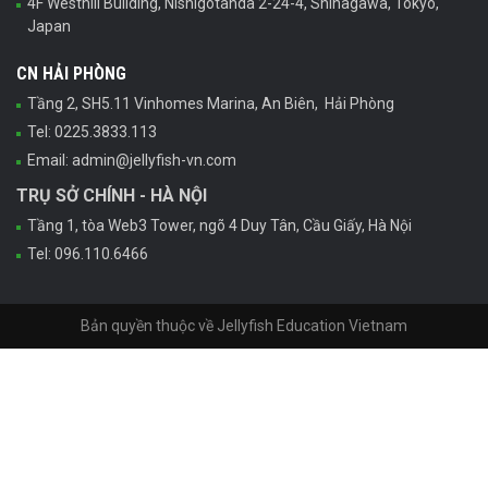
4F Westhill Building, Nishigotanda 2-24-4, Shinagawa, Tokyo,
Japan
CN HẢI PHÒNG
Tầng 2, SH5.11 Vinhomes Marina, An Biên, Hải Phòng
Tel: 0225.3833.113
Email: admin@jellyfish-vn.com
TRỤ SỞ CHÍNH - HÀ NỘI
Tầng 1, tòa Web3 Tower, ngõ 4 Duy Tân, Cầu Giấy, Hà Nội
Tel: 096.110.6466
Bản quyền thuộc về Jellyfish Education Vietnam