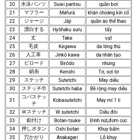
水泳パンツ
20
Suiei pantsu
quần bơi
マフラー
21
Mafurā
khăn choàng kín cổ
ジャージ
22
Jāji
quần áo thể thao
漂白する
23
Hyōhaku suru
tẩy
丈
24
Take
vạt
毛皮
25
Kegawa
da lông thú
人工革
26
Jinkō kawa
da nhân tạo
ビロード
27
Birōdo
nhung
絹糸
28
Kenshi
Tơ, sợi tơ
ステッチ
29
Sutetchi
May diễu
ステッチ巾
30
Sutetchi haba
Bề rộng may diễu
コバステッ
31
Kobasutetchi
May mí 1 li
チ
Ｗステッチ
32
W sutetchi
Diễu đôi
釦付け
33
Botan-tsuke
Đính nút,đơm cúc
押しボタン
34
Oshi botan
Khuy bấm
穴かがり
35
Anakagari
Lỗ khuy