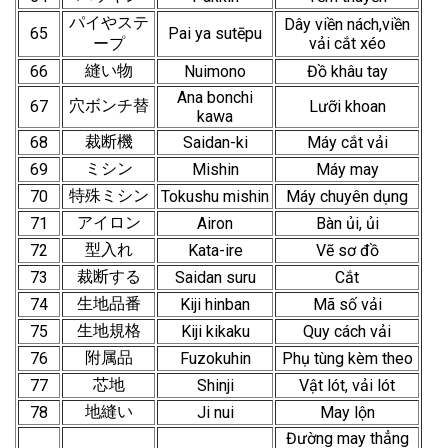
パイやステ
Dây viền nách,viền
65
Pai ya sutēpu
ープ
vải cắt xéo
縫い物
66
Nuimono
Đồ khâu tay
Ana bonchi
穴ボンチ替
67
Lưỡi khoan
kawa
裁断機
68
Saidan-ki
Máy cắt vải
ミシン
69
Mishin
Máy may
特殊ミシン
70
Tokushu mishin
Máy chuyên dụng
アイロン
71
Airon
Bàn ủi, ủi
型入れ
72
Kata-ire
Vẽ sơ đồ
裁断する
73
Saidan suru
Cắt
生地品番
74
Kiji hinban
Mã số vải
生地規格
75
Kiji kikaku
Quy cách vải
附属品
76
Fuzokuhin
Phụ tùng kèm theo
芯地
77
Shinji
Vật lót, vải lót
地縫い
78
Ji nui
May lộn
Đường may thẳng