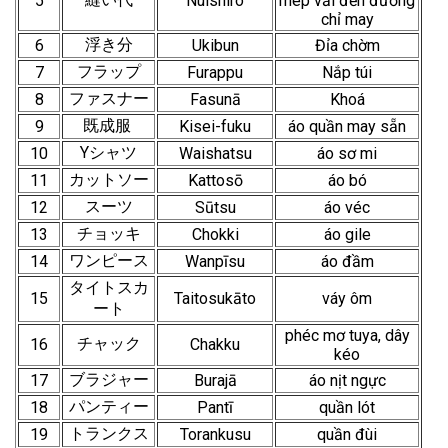
5
Nuishiro
mép vải đến đường
chỉ may
浮き分
6
Ukibun
Đỉa chờm
フラップ
7
Furappu
Nắp túi
ファスナー
8
Fasunā
Khoá
既成服
9
Kisei-fuku
áo quần may sẵn
Yシャツ
10
Waishatsu
áo sơ mi
カットソー
11
Kattosō
áo bó
スーツ
12
Sūtsu
áo véc
チョッキ
13
Chokki
áo gile
ワンピース
14
Wanpīsu
áo đầm
タイトスカ
15
Taitosukāto
váy ôm
ート
phéc mơ tuya, dây
チャック
16
Chakku
kéo
ブラジャー
17
Burajā
áo nịt ngực
パンティー
18
Pantī
quần lót
トランクス
19
Torankusu
quần đùi