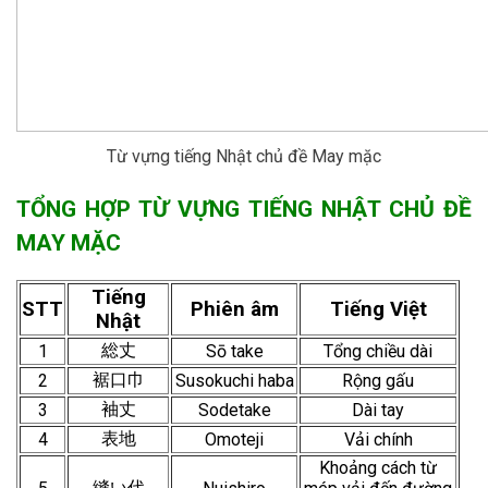
Từ vựng tiếng Nhật chủ đề May mặc
TỔNG HỢP TỪ VỰNG TIẾNG NHẬT CHỦ ĐỀ
MAY MẶC
Tiếng
STT
Phiên âm
Tiếng Việt
Nhật
総丈
1
Sō take
Tổng chiều dài
裾口巾
2
Susokuchi haba
Rộng gấu
袖丈
3
Sodetake
Dài tay
表地
4
Omoteji
Vải chính
Khoảng cách từ
縫い代