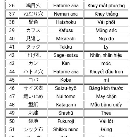
鳩目穴
36
Hatome ana
Khuy mắt phượng
ねむり穴
37
Nemuri ana
Khuy thẳng
配色
38
Haishoku
Vải phối
カフス
39
Kafusu
Măng séc
見返し
40
Mikaeshi
Nẹp đỡ
タック
41
Takku
Ly
下げ札
42
Sage-satsu
Nhãn, nhãn hiệu
カン
43
Kan
móc
ハトメ穴
44
Hatome ana
Khuyết đầu tròn
コバ
45
Koba
mí
サイズ表
46
Saizu-hyō
Bảng kích thước
縫い止め
47
Nui tome
May chặn
型紙
48
Katagami
Mẫu bằng giấy
刺繍
49
Shishū
Thêu
袋地
50
Fukuroji
Vải lót
シック布
51
Shikku nuno
Đũng