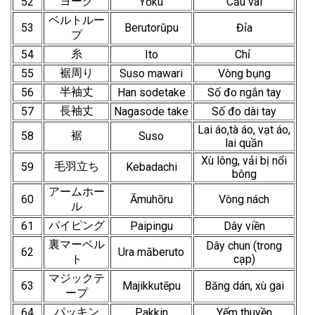
ヨーク
52
Yōku
Cầu vai
ベルトルー
53
Berutorūpu
Đỉa
プ
糸
54
Ito
Chỉ
裾周り
55
Suso mawari
Vòng bụng
半袖丈
56
Han sodetake
Số đo ngắn tay
長袖丈
57
Nagasode take
Số đo dài tay
Lai áo,tà áo, vạt áo,
裾
58
Suso
lai quần
Xù lông, vải bị nổi
毛羽立ち
59
Kebadachi
bông
アームホー
60
Āmuhōru
Vòng nách
ル
パイピング
61
Paipingu
Dây viền
裏マーベル
Dây chun (trong
62
Ura māberuto
ト
cạp)
マジックテ
63
Majikkutēpu
Băng dán, xù gai
ープ
パッキン
64
Pakkin
Yếm thuyền