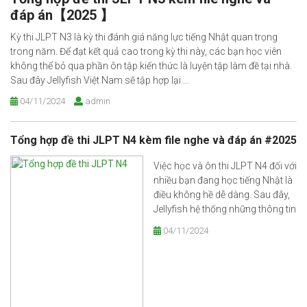
đáp án【2025 】
Kỳ thi JLPT N3 là kỳ thi đánh giá năng lực tiếng Nhật quan trọng
trong năm. Để đạt kết quả cao trong kỳ thi này, các bạn học viên
không thể bỏ qua phần ôn tập kiến thức là luyện tập làm đề tại nhà.
Sau đây Jellyfish Việt Nam sẽ tập hợp lại ...
04/11/2024
admin
Tổng hợp đề thi JLPT N4 kèm file nghe và đáp án #2025
Việc học và ôn thi JLPT N4 đối với
nhiều bạn đang học tiếng Nhật là
điều không hề dễ dàng. Sau đây,
Jellyfish hệ thống những thông tin
cơ bản về kỳ thi JLPT N4, giới hạn
04/11/2024
kiến thức ôn tập và tổng hợp một
số đề thi JLPT N4 để các bạn học
[&he...