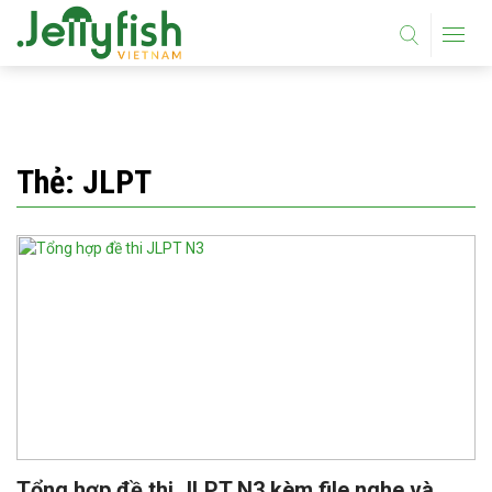
Thẻ:
JLPT
Tổng hợp đề thi JLPT N3 kèm file nghe và