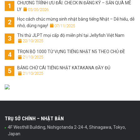
CHƯƠNG TRÌNH ƯU ĐÃI: CHECK IN ĐĂNG KÝ – SĂN QUÀ MÊ
LY
 05/05/2026
Học cách chúc mừng sinh nhật bằng tiếng Nhật – Dễ hiểu, dễ
nhớ, dùng ngay!
 07/11/2025
Thi thử JLPT mọi cấp độ miễn phí tại Jellyfish Việt Nam
 22/10/2025
TRỌN BỘ 1000 TỪ VỰNG TIẾNG NHẬT N5 THEO CHỦ ĐỀ
 21/10/2025
BẢNG CHỮ CÁI TIẾNG NHẬT KATAKANA ĐẦY ĐỦ
 21/10/2025
TRỤ SỞ CHÍNH – NHẬT BẢN
4F Westhill Building, Nishigotanda 2-24-4, Shinagawa, Tokyo,
Japan