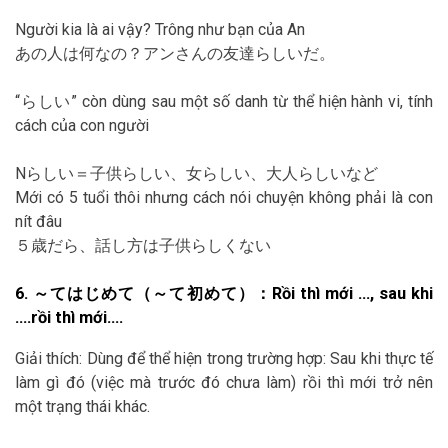
Người kia là ai vậy? Trông như bạn của An
あの人は何なの？アンさんの友達らしいだ。
“らしい” còn dùng sau một số danh từ thể hiện hành vi, tính
cách của con người
Nらしい＝子供らしい、女らしい、大人らしいなど
Mới có 5 tuổi thôi nhưng cách nói chuyện không phải là con
nít đâu
５歳だら、話し方は子供らしくない
6. ～てはじめて（～て初めて）：Rồi thì mới …, sau khi
….rồi thì mới….
Giải thích: Dùng để thể hiện trong trường hợp: Sau khi thực tế
làm gì đó (việc mà trước đó chưa làm) rồi thì mới trở nên
một trạng thái khác.