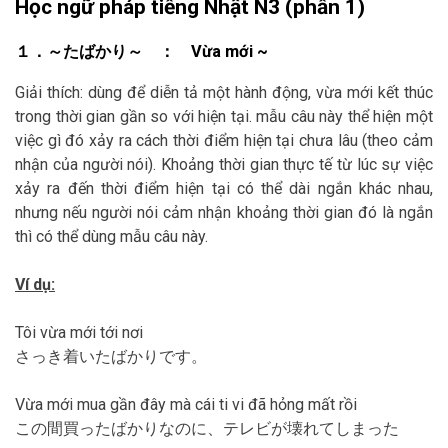
Học ngữ pháp tiếng Nhật N3 (phần 1)
１．～たばかり～ ： Vừa mới ~
Giải thích: dùng để diễn tả một hành động, vừa mới kết thúc
trong thời gian gần so với hiện tại. mẫu câu này thể hiện một
việc gì đó xảy ra cách thời điểm hiện tại chưa lâu (theo cảm
nhận của người nói). Khoảng thời gian thực tế từ lúc sự việc
xảy ra đến thời điểm hiện tại có thể dài ngắn khác nhau,
nhưng nếu người nói cảm nhận khoảng thời gian đó là ngắn
thì có thể dùng mẫu câu này.
Ví dụ:
Tôi vừa mới tới nơi
さっき着いたばかりです。
Vừa mới mua gần đây mà cái ti vi đã hỏng mất rồi
この間買ったばかりなのに、テレビが壊れてしまった