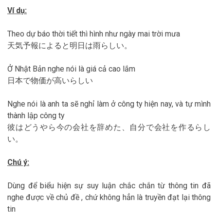
Ví dụ:
Theo dự báo thời tiết thì hình như ngày mai trời mưa
天気予報によると明日は雨らしい。
Ở Nhật Bản nghe nói là giá cả cao lắm
日本で物価が高いらしい
Nghe nói là anh ta sẽ nghỉ làm ở công ty hiện nay, và tự mình
thành lập công ty
彼はどうやら今の会社を辞めた、自分で会社を作るらし
い。
Chú ý:
Dùng để biểu hiện sự suy luận chắc chắn từ thông tin đã
nghe được về chủ đề , chứ không hẳn là truyền đạt lại thông
tin